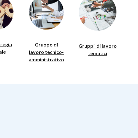
 regia
Gruppo di
Gruppi di lavoro
ale
lavoro tecnico-
tematici
amministrativo