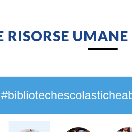
ip to main content
Skip to navigat
E RISORSE UMANE
#bibliotechescolastichea