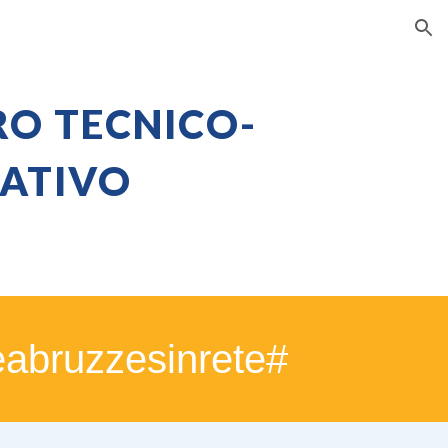
ion
RO TECNICO-
ATIVO
eabruzzesinrete#